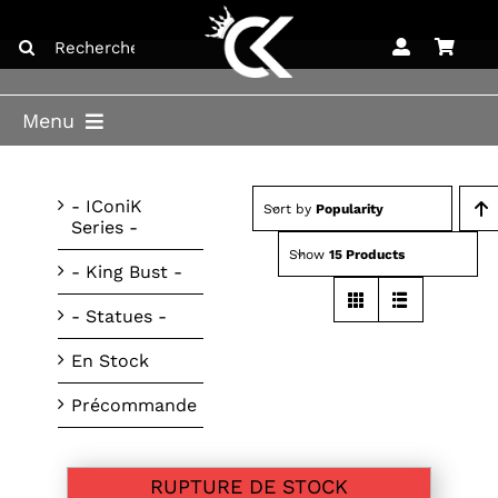
Skip
Search
to
for:
content
Menu
ACCUEIL
- IConiK
Sort by
Popularity
Series -
BOUTIQUE
Show
15 Products
- King Bust -
BLOG
- Statues -
LICENCES
En Stock
CONTACT
Précommande
RUPTURE DE STOCK