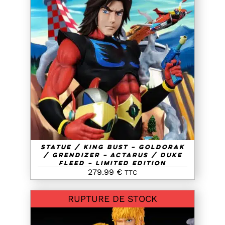
AJOUTER AU PANIER
/
DETAILS
Statue / King Bust – Goldorak
/ Grendizer – Actarus / Duke
Fleed – Limited Edition
279.99
€
TTC
RUPTURE DE STOCK