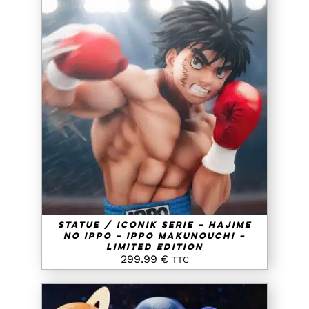
AJOUTER AU PANIER
/
DETAILS
Statue / IConiK Serie – Hajime
No Ippo – Ippo Makunouchi –
Limited Edition
299.99
€
TTC