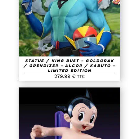
AJOUTER AU PANIER
/
DETAILS
Statue / King Bust – Goldorak
/ Grendizer – Alcor / Kabuto –
Limited Edition
279.99
€
TTC
AJOUTER AU PANIER
/