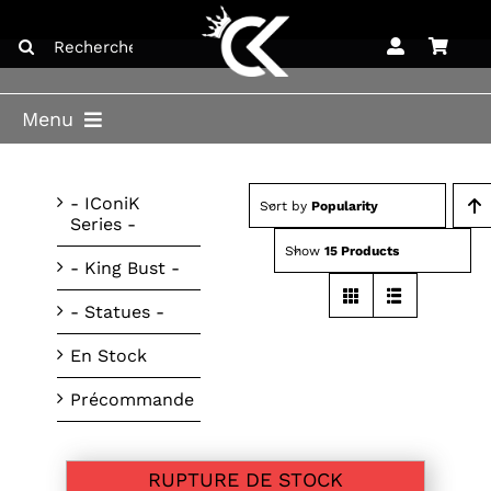
Skip
Search
to
for:
content
Menu
ACCUEIL
- IConiK
Sort by
Popularity
Series -
BOUTIQUE
Show
15 Products
- King Bust -
BLOG
- Statues -
LICENCES
En Stock
CONTACT
Précommande
RUPTURE DE STOCK