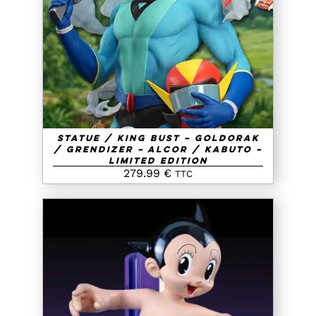
AJOUTER AU PANIER
/
DETAILS
Statue / King Bust – Goldorak
/ Grendizer – Alcor / Kabuto –
Limited Edition
279.99
€
TTC
AJOUTER AU PANIER
/