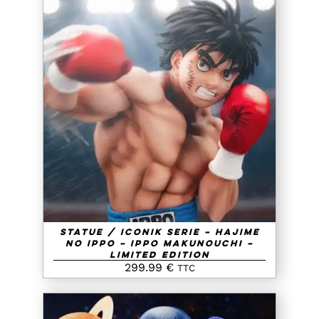
AJOUTER AU PANIER
/
DETAILS
Statue / IConiK Serie – Hajime
No Ippo – Ippo Makunouchi –
Limited Edition
299.99
€
TTC