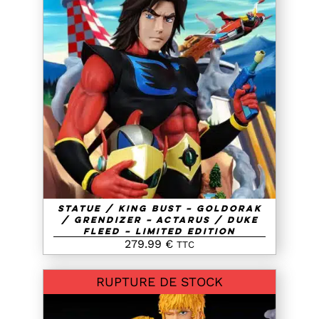
AJOUTER AU PANIER
/
DETAILS
Statue / King Bust – Goldorak
/ Grendizer – Actarus / Duke
Fleed – Limited Edition
279.99
€
TTC
RUPTURE DE STOCK