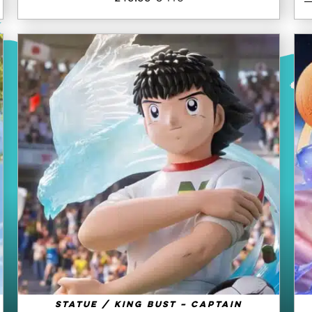
AJOUTER AU PANIER
/
QUICK VIEW
Statue / King Bust – Captain