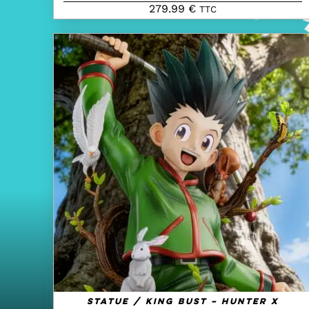
279.99
€
TTC
AJOUTER AU PANIER
/
QUICK VIEW
Statue / King Bust – Hunter X