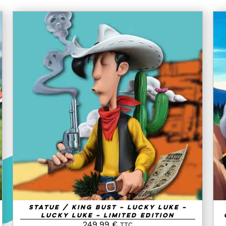
AJOUTER AU PANIER
/
QUICK VIEW
Statue / King Bust – Lucky Luke –
Lucky Luke – Limited Edition
249.99
€
TTC