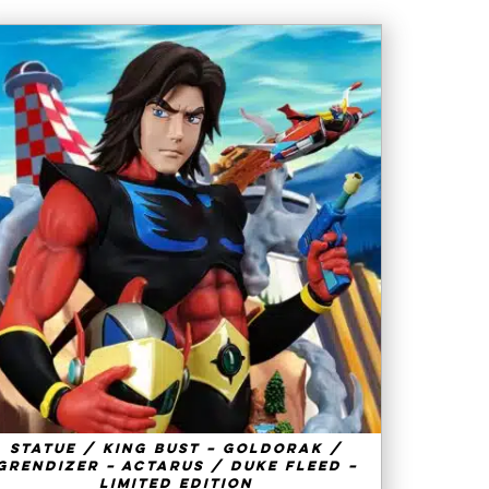
AJOUTER AU PANIER
/
QUICK VIEW
Statue / King Bust – Goldorak /
Grendizer – Actarus / Duke Fleed –
Limited Edition