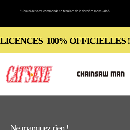
*L’envoi de votre commande se fera lors de la dernière mensualité.
LICENCES 100% OFFICIELLES 
Ne manquez rien !