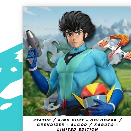
AJOUTER AU PANIER
/
QUICK VIEW
Statue / King Bust – Goldorak /
Grendizer – Alcor / Kabuto –
Limited Edition