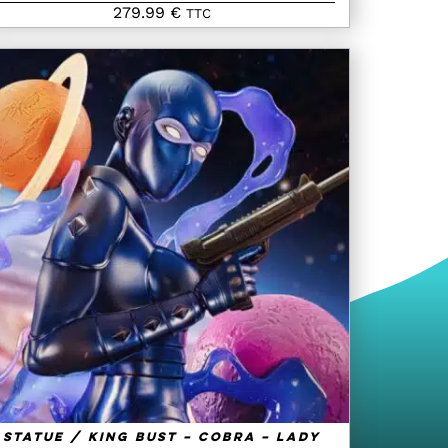
279.99
€
TTC
AJOUTER AU PANIER
/
QUICK VIEW
Statue / King Bust – Cobra – Lady