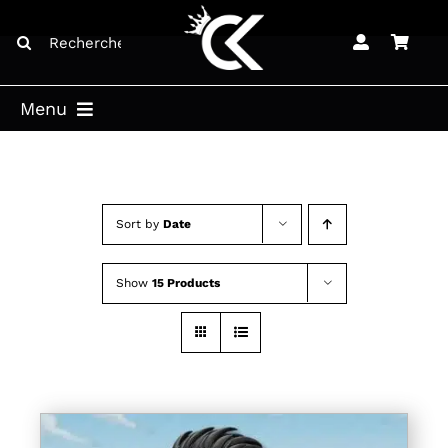
Skip
Search
to
for:
content
Menu
ACCUEIL
BOUTIQUE
Sort by
Date
BLOG
Show
15 Products
LICENCES
CONTACT