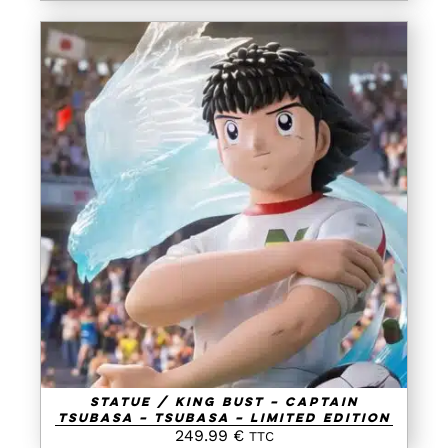
AJOUTER AU PANIER
/
DETAILS
Statue / King Bust – Captain
Tsubasa – Tsubasa – Limited Edition
249.99
€
TTC