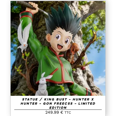
AJOUTER AU PANIER
/
DETAILS
Statue / King Bust – Hunter X
Hunter – Gon Freecss – Limited
Edition
249.99
€
TTC