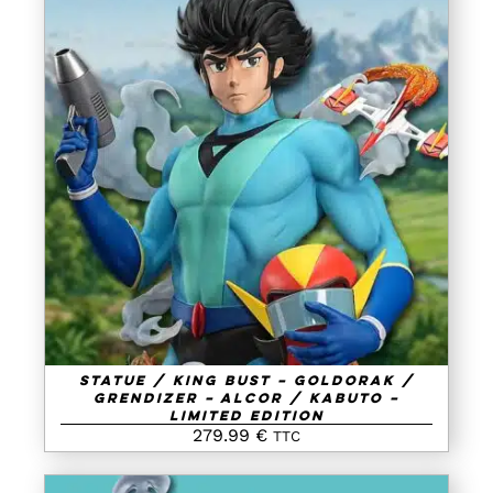
AJOUTER AU PANIER
/
DETAILS
Statue / King Bust – Goldorak /
Grendizer – Alcor / Kabuto –
Limited Edition
279.99
€
TTC