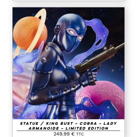
AJOUTER AU PANIER
/
DETAILS
Statue / King Bust – Cobra – Lady
Armanoide – Limited Edition
249.99
€
TTC