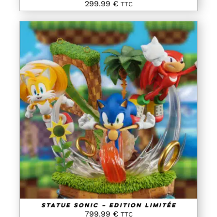
299.99
€
TTC
AJOUTER AU PANIER
/
DETAILS
Statue Sonic – Edition Limitée
799.99
€
TTC