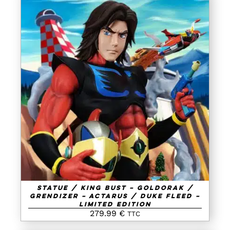
AJOUTER AU PANIER
/
DETAILS
Statue / King Bust – Goldorak /
Grendizer – Actarus / Duke Fleed –
Limited Edition
279.99
€
TTC