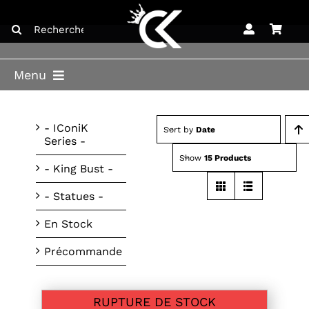
Skip
Search
to
for:
content
Menu
ACCUEIL
- IConiK
Sort by
Date
Series -
BOUTIQUE
Show
15 Products
- King Bust -
BLOG
- Statues -
LICENCES
En Stock
CONTACT
Précommande
RUPTURE DE STOCK