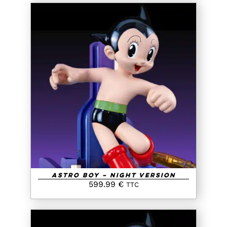
AJOUTER AU PANIER
/
DETAILS
Astro Boy – Night Version
599.99
€
TTC