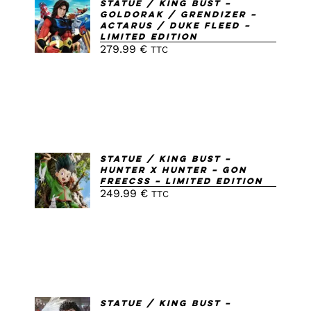
AJOUTER
Statue / King Bust –
Goldorak / Grendizer –
AU
Actarus / Duke Fleed –
PANIER
Limited Edition
/
279.99
€
TTC
DETAILS
AJOUTER
Statue / King Bust –
Hunter X Hunter – Gon
AU
Freecss – Limited Edition
PANIER
249.99
€
TTC
/
DETAILS
AJOUTER
Statue / King Bust –