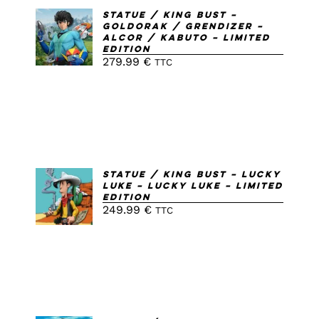
AJOUTER
Statue / King Bust –
Goldorak / Grendizer –
AU
Alcor / Kabuto – Limited
PANIER
Edition
/
279.99
€
TTC
DETAILS
AJOUTER
Statue / King Bust – Lucky
Luke – Lucky Luke – Limited
AU
Edition
PANIER
249.99
€
TTC
/
DETAILS