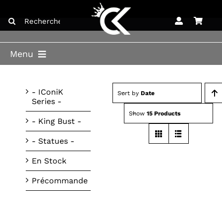
Skip
Search
to
for:
content
Menu
ACCUEIL
- IConiK
Sort by
Date
Series -
BOUTIQUE
Show
15 Products
- King Bust -
BLOG
- Statues -
LICENCES
En Stock
CONTACT
Précommande