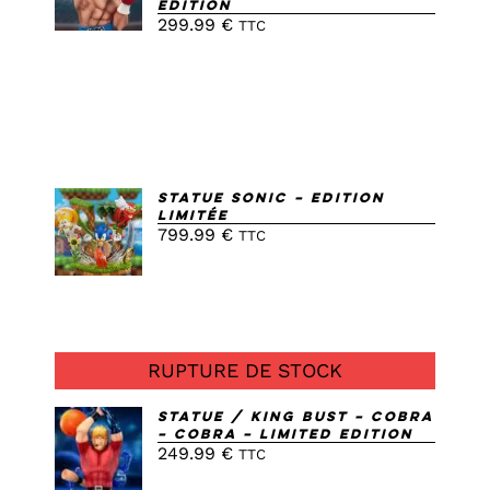
Edition
/
299.99
€
TTC
DETAILS
AJOUTER
Statue Sonic – Edition
Limitée
AU
799.99
€
TTC
PANIER
/
DETAILS
RUPTURE DE STOCK
Statue / King Bust – Cobra
– Cobra – Limited Edition
249.99
€
DETAILS
TTC