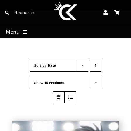
Skip
Search
to
for:
content
Menu
ACCUEIL
BOUTIQUE
Sort by
Date
BLOG
Show
15 Products
LICENCES
CONTACT