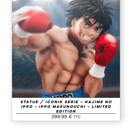
AJOUTER AU PANIER
/
DETAILS
Statue / IConiK Serie – Hajime No
Ippo – Ippo Makunouchi – Limited
Edition
299.99
€
TTC