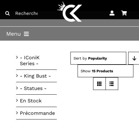
Skip
Search
to
for:
content
Menu
ACCUEIL
- IConiK
Sort by
Popularity
Series -
BOUTIQUE
Show
15 Products
- King Bust -
BLOG
- Statues -
LICENCES
En Stock
CONTACT
Précommande