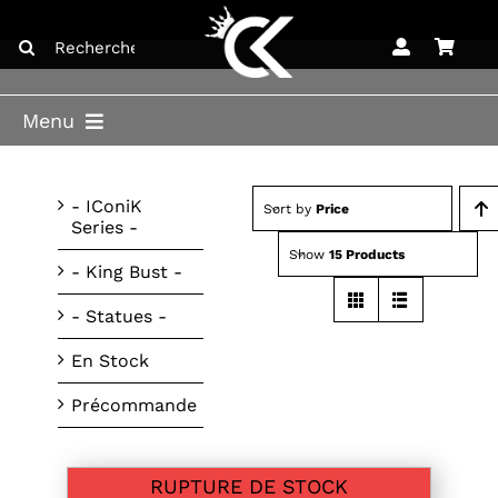
Skip
Search
to
for:
content
Menu
ACCUEIL
- IConiK
Sort by
Price
Series -
BOUTIQUE
Show
15 Products
- King Bust -
BLOG
- Statues -
LICENCES
En Stock
CONTACT
Précommande
RUPTURE DE STOCK